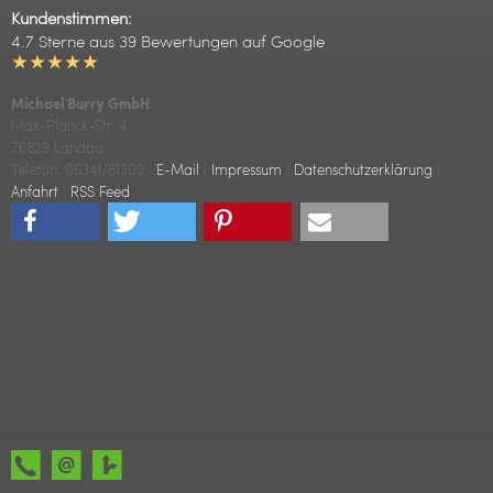
Kundenstimmen:
4.7 Sterne aus 39 Bewertungen auf Google
Michael Burry GmbH
Max-Planck-Str. 4
76829 Landau
Tele
fon: 06341/81305
·
E-Mail
|
Impressum
|
Datenschutzerklärung
|
Anfahrt
|
RSS Feed